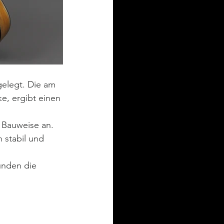
gelegt. Die am 
e, ergibt einen 
 Bauweise an. 
 stabil und 
unden die 