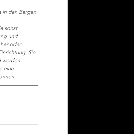
a in den Bergen 
ie sonst 
ung und 
cher oder 
inrichtung. Sie 
d werden 
e eine 
können.