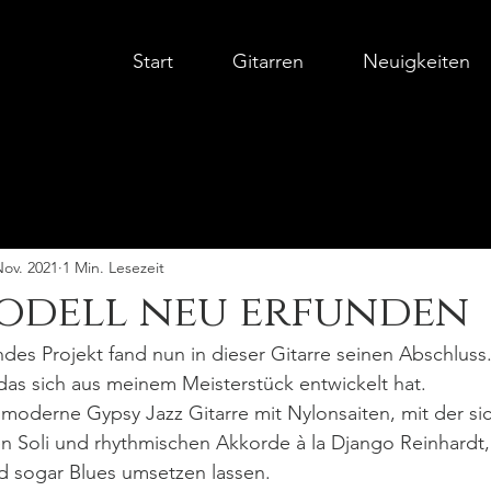
Start
Gitarren
Neuigkeiten
Nov. 2021
1 Min. Lesezeit
Modell neu erfunden
des Projekt fand nun in dieser Gitarre seinen Abschluss.
as sich aus meinem Meisterstück entwickelt hat. 
oderne Gypsy Jazz Gitarre mit Nylonsaiten, mit der si
n Soli und rhythmischen Akkorde à la Django Reinhardt, 
d sogar Blues umsetzen lassen. 