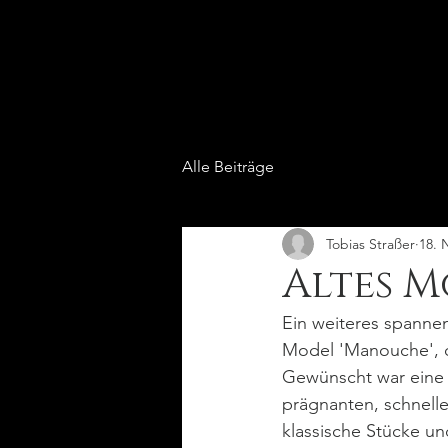
Alle Beiträge
Tobias Straßer
18. 
Altes 
Ein weiteres spannen
Model 'Manouche', d
Gewünscht war eine m
prägnanten, schnelle
klassische Stücke un