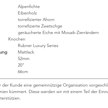
: 					Alpenfichte
: 			Eibenholz
: 					torrefizierter Ahorn
: 			torrefizierte Zwetschge
: 					geräucherte Eiche mit Mosaik-Zierrändern
: 		Knochen
: 				Rubner Luxury Series 
lung
: 	Mattlack
: 				52mm
: 			20"
: 					66cm
ir der Kunde eine gemeinnützige Organisation vorgeschla
nien kümmert. Diese werden wir mit einem Teil der Einn
terstützen.