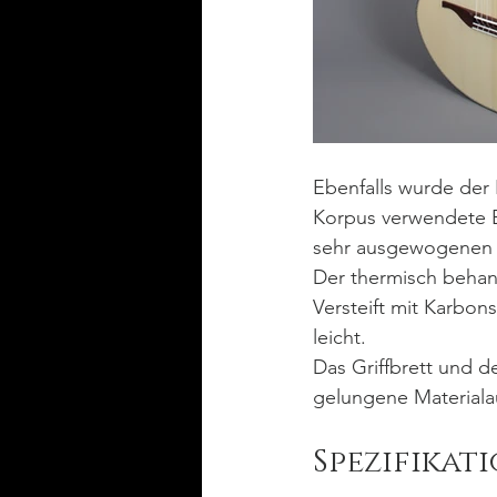
Ebenfalls wurde der 
Korpus verwendete E
sehr ausgewogenen u
Der thermisch behand
Versteift mit Karbon
leicht. 
Das Griffbrett und d
gelungene Materiala
Spezifikat