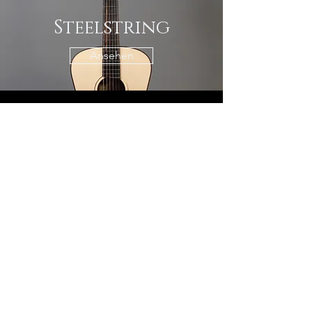
Steelstring
Ansehen
Zu Verkaufen
Ansehen
Gitarrenbau Tobias Straßer
Neubau und Reparatur