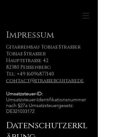
Impressum
Gitarrenbau Tobias Straßer
Tobias Straßer
Hauptstraße 42
82380 Peißenberg
Tel: +49 16096877140
contact@strasserguitars.de
Umsatzsteuer-ID:
Umsatzsteuer-Identifikationsnummer
nach §27a Umsatzsteuergesetz:
DE321033172
Datenschutzerkl
ärung