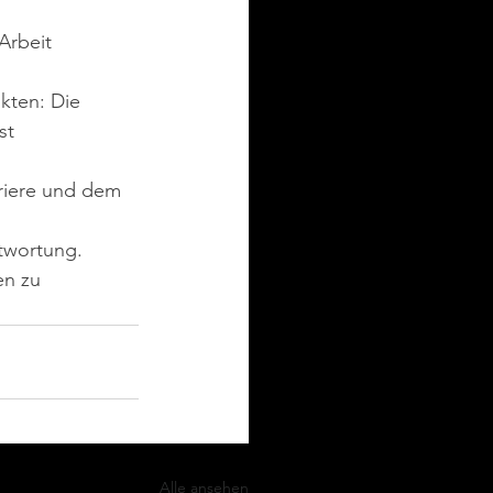
Arbeit 
kten: Die 
st 
rriere und dem 
ntwortung.
en zu 
Alle ansehen