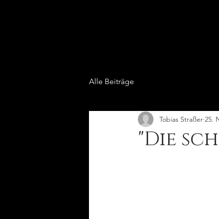
Alle Beiträge
Tobias Straßer
25. 
"Die sc