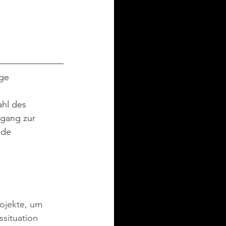
ge 
ahl des 
gang zur 
nde 
ojekte, um 
situation 