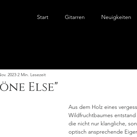
Start
Gitarren
Neuigkeiten
Nov. 2023
2 Min. Lesezeit
höne Else"
Aus dem Holz eines verges
Wildfruchtbaumes entstand e
die nicht nur klangliche, so
optisch ansprechende Eigen