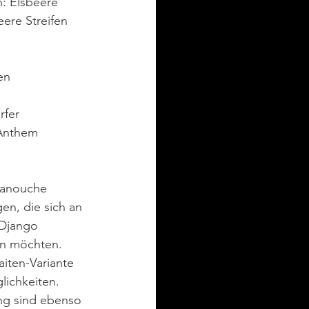
: Elsbeere
eere Streifen
en
rfer
 Anthem
Manouche 
gen, die sich an 
 Django 
en möchten. 
aiten-Variante 
glichkeiten. 
ng sind ebenso 