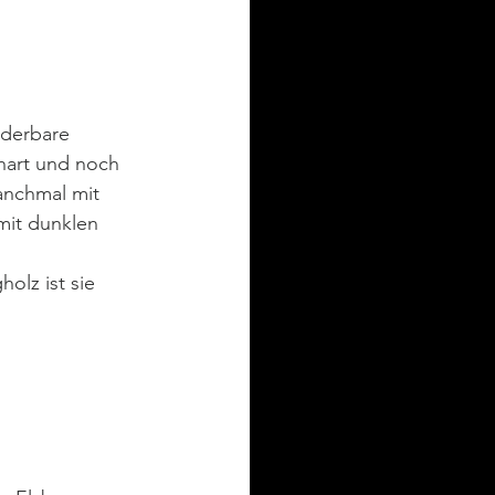
nderbare 
 hart und noch 
manchmal mit 
mit dunklen 
olz ist sie 