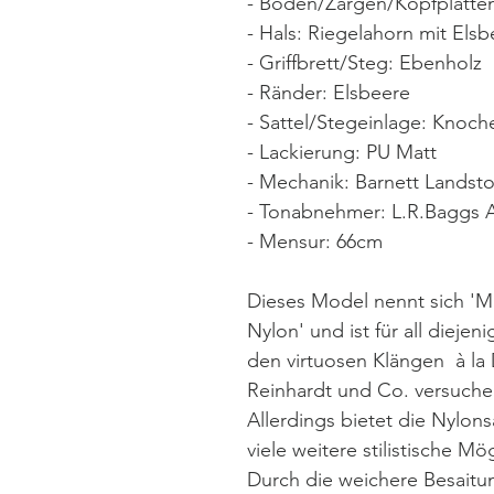
- Boden/Zargen/Kopfplatten
- Hals: Riegelahorn mit Elsb
- Griffbrett/Steg: Ebenholz
- Ränder: Elsbeere
- Sattel/Stegeinlage: Knoch
- Lackierung: PU Matt
- Mechanik: Barnett Landsto
- Tonabnehmer: L.R.Baggs
- Mensur: 66cm
Dieses Model nennt sich '
Nylon' und ist für all diejeni
den virtuosen Klängen  à la
Reinhardt und Co. versuch
Allerdings bietet die Nylons
viele weitere stilistische Mö
Durch die weichere Besaitu