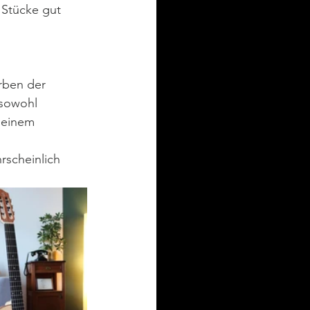
 Stücke gut 
rben der 
 sowohl 
 einem 
scheinlich 