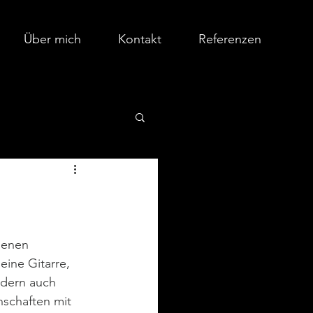
Über mich
Kontakt
Referenzen
senen 
ine Gitarre, 
ndern auch 
schaften mit 